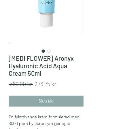
[MEDI FLOWER] Aronyx
Hyaluronic Acid Aqua
Cream 50ml
Ordinarie
Reapris
 369,00 kr 
276,75 kr
pris
Slutsåld
En fuktgivande kräm formulerad med
3000 ppm hyaluronsyra ger djup